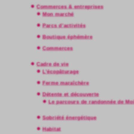
Commerces & entreprises
Mon marché
Parcs d’activités
Boutique éphémère
Commerces
Cadre de vie
L’écopâturage
Ferme maraîchère
Détente et découverte
Le parcours de randonnée de Mo
Sobriété énergétique
Habitat