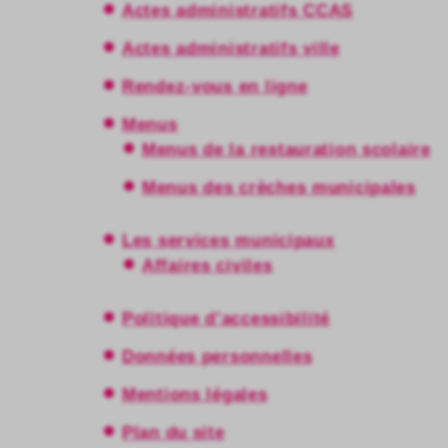
Actes administratifs CCAS
Actes administratifs ville
Rendez-vous en ligne
Menus
Menus de la restauration scolaire
Menus des crèches municipales
Les services municipaux
Affaires civiles
Politique d’accessibilité
Données personnelles
Mentions légales
Plan du site