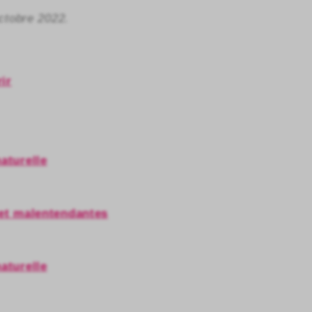
octobre 2022.
ir
aturelle
 et malentendantes
aturelle