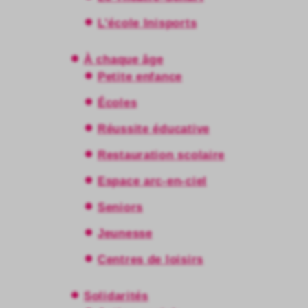
L’école Inisports
À chaque âge
Petite enfance
Écoles
Réussite éducative
Restauration scolaire
Espace arc-en-ciel
Seniors
Jeunesse
Centres de loisirs
Solidarités