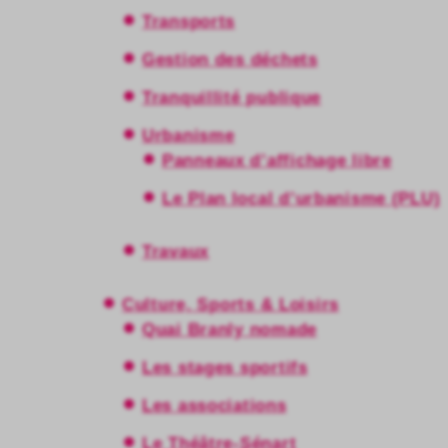
Transports
Gestion des déchets
Tranquillité publique
Urbanisme
Panneaux d’affichage libre
Le Plan local d’urbanisme (PLU)
Travaux
Culture, Sports & Loisirs
Quai Branly nomade
Les stages sportifs
Les associations
Le Théâtre-Sénart