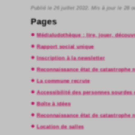
Publié le 26 juillet 2022. Mis à jour le 28 
Pages
Médialudothèque : lire, jouer, découvr
Rapport social unique
Inscription à la newsletter
Reconnaissance état de catastrophe n
La commune recrute
Accessibilité des personnes sourdes
Boîte à idées
Reconnaissance état de catastrophe n
Location de salles