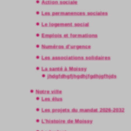
Action sociale
Les permanences sociales
Le logement social
Emplois et formations
Numéros d’urgence
Les associations solidaires
La santé à Moissy
jhdgfdhgfjhgdhjfgdhjgfhjds
Notre ville
Les élus
Les projets du mandat 2026-2032
L’histoire de Moissy