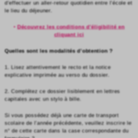
d’effectuer un aller-retour quotidien entre l’école et
le lieu du déjeuner.​
•
Découvrez les conditions d’éligibilité en
cliquant ici
Quelles sont les modalités d’obtention ?
1. Lisez attentivement le recto et la notice
explicative imprimée au verso du dossier. ​
2. Complétez ce dossier lisiblement en lettres
capitales avec un stylo à bille. ​
Si vous possédez déjà une carte de transport
scolaire de l’année précédente, veuillez inscrire le
n° de cette carte dans la case correspondante du