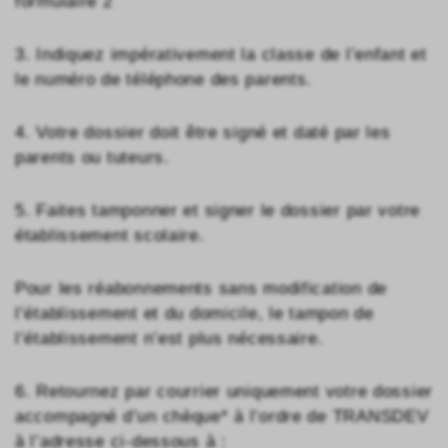
formulaire 2 ​
3. Indiquez impérativement la classe de l’enfant et
le numéro de téléphone des parents. ​
4. Votre dossier doit être signé et daté par les
parents ou tuteurs. ​
5. Faites tamponner et signer le dossier par votre
établissement scolaire. ​
Pour les réabonnements sans modification de
l’établissement et du domicile, le tampon de
l’établissement n’est plus nécessaire. ​
6. Retournez par courrier uniquement votre dossier
accompagné d’un chèque* à l’ordre de TRANSDEV
à l’adresse ci-dessous à : ​