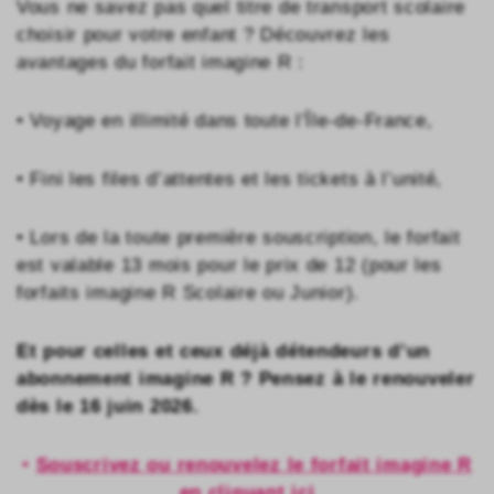
Vous ne savez pas quel titre de transport scolaire
choisir pour votre enfant ? Découvrez les
avantages du forfait imagine R : ​
• Voyage en illimité dans toute l’Île-de-France, ​
• Fini les files d’attentes et les tickets à l’unité, ​
• Lors de la toute première souscription, le forfait
est valable 13 mois pour le prix de 12 (pour les
forfaits imagine R Scolaire ou Junior).​
Et pour celles et ceux déjà détendeurs d’un
abonnement imagine R ? Pensez à le renouveler
dès le 16 juin 2026.​
•
Souscrivez ou renouvelez le forfait imagine R
en cliquant ici