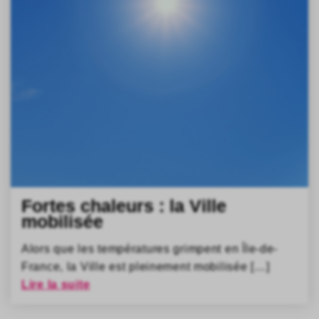
Fortes chaleurs : la Ville
mobilisée
Alors que les températures grimpent en Île-de-
France, la Ville est pleinement mobilisée […]
Lire la suite