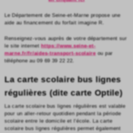
Le Département de Seine-et-Marne propose une
aide au financement du forfait imagine R.​
Renseignez-vous auprès de votre département sur
le site internet
https://www.seine-et-
marne.fr/fr/aides-transport-scolaire
ou par
téléphone au 09 69 39 22 22.
La carte scolaire bus lignes
régulières (dite carte Optile) ​
La carte scolaire bus lignes régulières est valable
pour un aller-retour quotidien pendant la période
scolaire entre le domicile et l’école. La carte
scolaire bus lignes régulières permet également