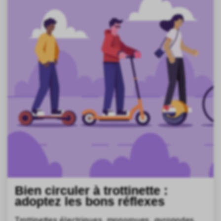
Bien circuler à trottinette :
adoptez les bons réflexes
Trottinettes électriques, monoroues, gyropodes,