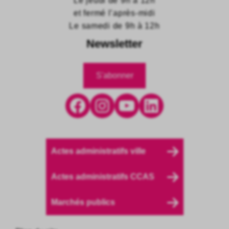
Le jeudi de 9h à 12h
et fermé l’après-midi
Le samedi de 9h à 12h
Newsletter
S'abonner
Facebook
Instagram
YouTube
LinkedIn
Actes administratifs ville
Actes administratifs CCAS
Marchés publics