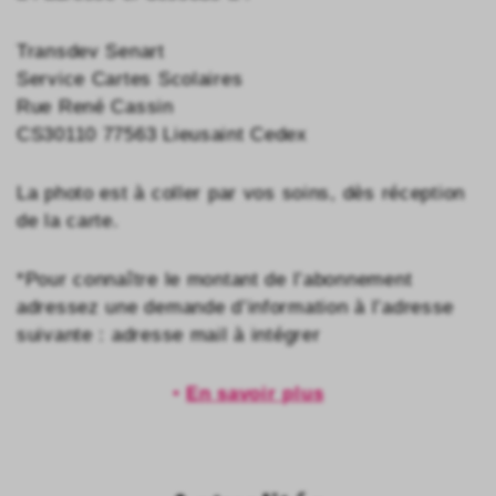
Transdev Senart
Service Cartes Scolaires
Rue René Cassin
CS30110 77563 Lieusaint Cedex
La photo est à coller par vos soins, dès réception
de la carte.​
*Pour connaître le montant de l’abonnement
adressez une demande d’information à l’adresse
suivante : adresse mail à intégrer ​
•
En savoir plus