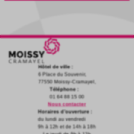
Hôtel de ville :
6 Place du Souvenir,
77550 Moissy-Cramayel,
Téléphone :
01 64 88 15 00
Nous contacter
Horaires d’ouverture :
du lundi au vendredi
9h à 12h et de 14h à 18h