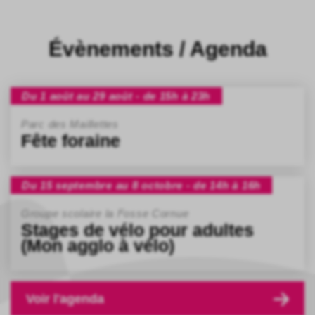
Évènements / Agenda
Du 1 août au 29 août - de 15h à 23h
Parc des Maillettes
Fête foraine
Du 15 septembre au 8 octobre - de 14h à 16h
Groupe scolaire la Fosse Cornue
Stages de vélo pour adultes
(Mon agglo à vélo)
Voir l'agenda