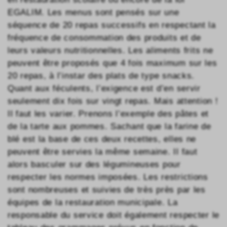
EGALIM. Les menus sont pensés sur une
séquence de 20 repas successifs en respectant la
fréquence de consommation des produits et de
leurs valeurs nutritionnelles. Les aliments frits ne
peuvent être proposés que 4 fois maximum sur les
20 repas, à l’instar des plats de type snacks.
Quant aux féculents, l’exigence est d’en servir
seulement dix fois sur vingt repas. Mais attention !
Il faut les varier. Prenons l’exemple des pâtes et
de la tarte aux pommes. Sachant que la farine de
blé est la base de ces deux recettes, elles ne
peuvent être servies la même semaine. Il faut
alors basculer sur des légumineuses pour
respecter les normes imposées. Les restrictions
sont nombreuses et suivies de très près par les
équipes de la restauration municipale. La
responsable du service doit également respecter le