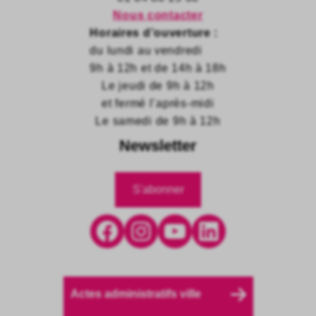
Nous contacter
Horaires d’ouverture :
du lundi au vendredi
9h à 12h et de 14h à 18h
Le jeudi de 9h à 12h
et fermé l’après-midi
Le samedi de 9h à 12h
Newsletter
S'abonner
Facebook
Instagram
YouTube
LinkedIn
Actes administratifs ville