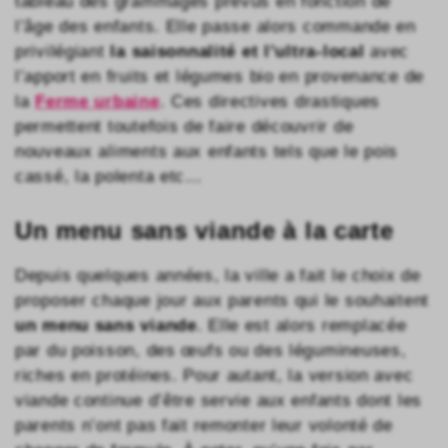
tableau des grammages prévus en fonction de
l’âge des enfants. Elle passe alors commande en
privilégiant
la saisonnalité et l’ultra-local
avec
l’apport en fruits et légumes bio en provenance de
la
Ferme urbaine
. Ces directives drastiques
permettent toutefois de faire découvrir de
nouveaux aliments aux enfants tels que le pois
cassé, la polenta etc…
Un menu sans viande à la carte
Depuis quelques années, la ville a fait le choix de
proposer chaque jour aux parents qui le souhaitent
un menu sans viande
. Elle est alors remplacée
par du poisson, des œufs ou des légumineuses,
riches en protéines. Pour autant, la version avec
viande continue d’être servie aux enfants dont les
parents n’ont pas fait remonter leur volonté de