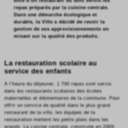
doté d’un restaurant où sont servis les
repas préparés par la cuisine centrale.
Dans une démarche écologique et
durable, la Ville a décidé de revoir la
gestion de ses approvisionnements en
misant sur la qualité des produits.
La restauration scolaire au
service des enfants
À l’heure du déjeuner, 1 700 repas sont servis
dans les restaurants scolaires des écoles
maternelles et élémentaires de la commune. Pour
offrir un service de qualité dans le plus grand
restaurant de la ville, les équipes de la
restauration mettent les petits plats dans les
grands. La cuisine centrale, construite en 2009,