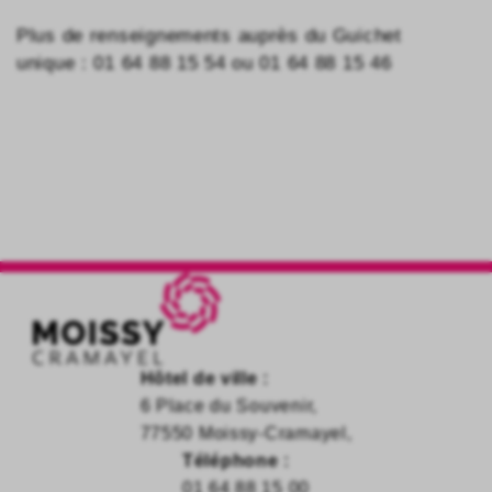
Plus de renseignements auprès du Guichet
unique : 01 64 88 15 54 ou 01 64 88 15 46
cantine
Hôtel de ville :
6 Place du Souvenir,
77550 Moissy-Cramayel,
Téléphone :
01 64 88 15 00