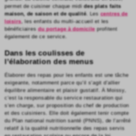
permet de cuisiner chaque midi
des plats faits
maison, de saison et de qualité
. Les
centres de
loisirs
, les enfants du multi-accueil et les
bénéficiaires
du portage à domicile
profitent
également de ce service.
Dans les coulisses de
l’élaboration des menus
Élaborer des repas pour les enfants est une tâche
exigeante, notamment parce qu’il s’agit d’allier
équilibre alimentaire et plaisir gustatif. À Moissy,
c’est la responsable du service restauration qui
s’en charge, sur proposition du chef de production
et des cuisiniers. Elle doit également tenir compte
du Plan national nutrition santé (PNNS), de l’arrêté
relatif à la qualité nutritionnelle des repas servis
en restauration scolaire ou encore de la loi