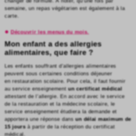
changer de formule. À noter, qu’une fois par
semaine, un repas végétarien est également à la
carte.
Découvrir les menus du mois.
Mon enfant a des allergies
alimentaires, que faire ?
Les enfants souffrant d’allergies alimentaires
peuvent sous certaines conditions déjeuner
en restauration scolaire. Pour cela, il faut fournir
au service enseignement
un certificat médical
attestant de l’allergie. En accord avec le service
de la restauration et la médecine scolaire, le
service enseignement étudiera la demande et
apportera une réponse dans
un délai maximum de
15 jours
à partir de la réception du certificat
médical.