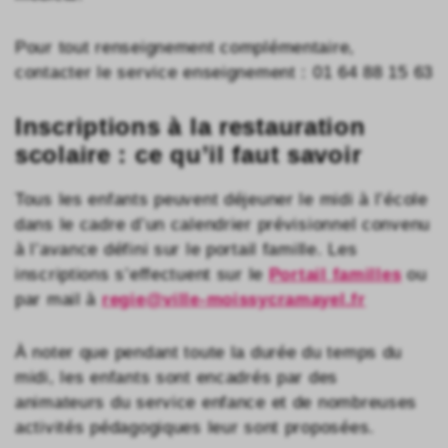
Pour tout renseignement complémentaire,
contacter le service enseignement : 01 64 88 15 63
Inscriptions à la restauration
scolaire : ce qu’il faut savoir
Tous les enfants peuvent déjeuner le midi à l’école
dans le cadre d’un calendrier prévisionnel convenu
à l’avance défini sur le portail famille. Les
inscriptions s’effectuent sur le
Portail familles
ou
par mail à
regie@ville-moissycramayel.fr
À noter que pendant toute la durée du temps du
midi, les enfants sont encadrés par des
animateurs du service enfance et de nombreuses
activités pédagogiques leur sont proposées.