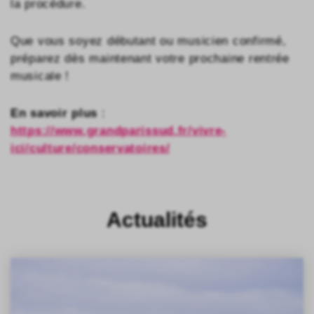
la procédure.
Que vous soyez débutant ou musicien confirmé,
préparez dès maintenant votre prochaine rentrée
musicale !
En savoir plus
:
https://www.grandparissud.fr/vivre-
ici/culture/conservatoires/
Actualités