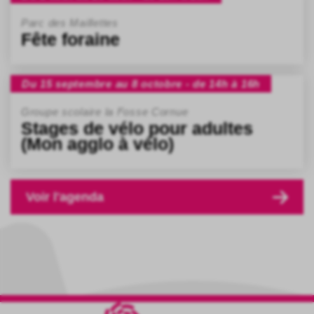
Parc des Maillettes
Fête foraine
Du 15 septembre au 8 octobre - de 14h à 16h
Groupe scolaire la Fosse Cornue
Stages de vélo pour adultes
(Mon agglo à vélo)
Voir l'agenda