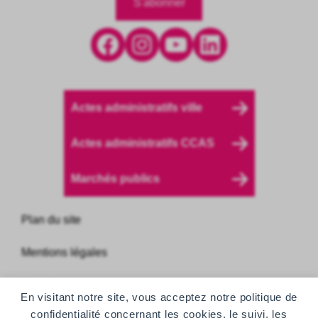
S'abonner
Facebook
Instagram
YouTube
LinkedIn
Actes administratifs ville
Actes administratifs CCAS
Marchés publics
Plan du site
Mentions légales
Données personnelles
En visitant notre site, vous acceptez notre politique de
confidentialité concernant les cookies, le suivi, les
Accessibilité