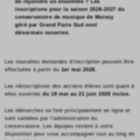
de rejoindre un ensemble ? Les
inscriptions pour la saison 2026-2027 du
conservatoire de musique de Moissy
géré par Grand Paris Sud sont
désormais ouvertes.
Les nouvelles demandes d’inscription peuvent être
effectuées à partir du
1er mai 2026.
Les réinscriptions des anciens élèves sont quant à
elles ouvertes
du 18 mai au 21 juin 2026 inclus.
Les démarches se font principalement en ligne et
sont validées par l’administration du
conservatoire. Les équipes restent à votre
disposition pour vous accompagner tout au long de