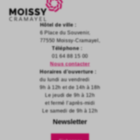
Hôtel de ville :
6 Place du Souvenir,
77550 Moissy-Cramayel,
Téléphone :
01 64 88 15 00
Nous contacter
Horaires d’ouverture :
du lundi au vendredi
9h à 12h et de 14h à 18h
Le jeudi de 9h à 12h
et fermé l’après-midi
Le samedi de 9h à 12h
Newsletter