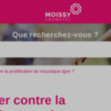
Que recherchez-vous ?
 la prolifération du moustique tigre ?
r contre la