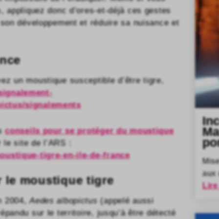
s, appliquez donc d’ores-et-déjà ces gestes
u son développement et réduire sa nuisance et
ence
ez un moustique susceptible d’être tigre,
/signalement-
pictus/signalements
In
Ma
es
conseils pour se protéger du moustique
po
 le site de l’ARS :
oustique-tigre-en-ile-de-france
Mise
aux 
r le moustique tigre
Lire
n 2004,
Aedes albopictus
(appelé aussi
pandu sur le territoire, jusqu’à être détecté