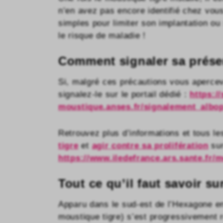
n’en avez pas encore identifié chez vou
simples pour limiter son implantation o
le risque de maladie !
Comment signaler sa prés
Si, malgré ces précautions vous apercev
signalez-le sur le portail dédié :
https:/
moustique.anses.fr/signalement_albo
Retrouvez plus d’informations et tous l
tigre
et
agir contre sa prolifération
sur
https://www.iledefrance.ars.sante.fr/m
Tout ce qu’il faut savoir su
Apparu dans le sud-est de l’Hexagone e
moustique tigre) s’est progressivement ré