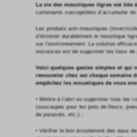
La vie des moustiques tigres est liée à
contenants susceptibles d’accumuler de l’
Les produits anti-moustiques (insecticid
d’éliminer durablement le moustique tigre
sur l’environnement. La solution efficace
nuisances est de supprimer les lieux de 
Voici quelques gestes simples et qui 
renouveler chez soi chaque semaine d
empêchez les moustiques de vous env
• Mettre à l’abri ou supprimer tous les 
(soucoupes pour les pots de fleurs, pneu
de parasols, etc.) ;
• Vérifier le bon écoulement des eaux de 