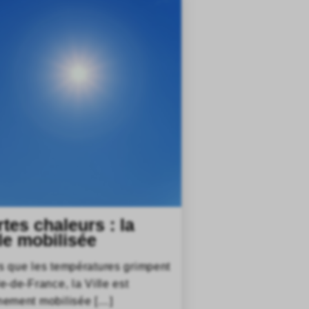
rtes chaleurs : la
lle mobilisée
s que les températures grimpent
le-de-France, la Ville est
nement mobilisée […]