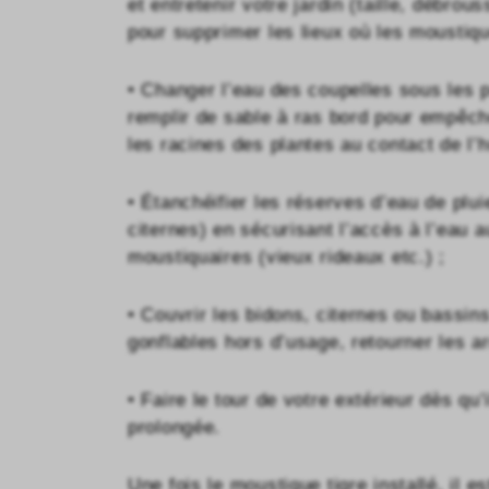
et entretenir votre jardin (taille, débro
pour supprimer les lieux où les moustiqu
• Changer l’eau des coupelles sous les p
remplir de sable à ras bord pour empêch
les racines des plantes au contact de l’h
• Étanchéifier les réserves d’eau de plui
citernes) en sécurisant l’accès à l’eau a
moustiquaires (vieux rideaux etc.) ;
• Couvrir les bidons, citernes ou bassins
gonflables hors d’usage, retourner les ar
• Faire le tour de votre extérieur dès qu’
prolongée.
Une fois le moustique tigre installé, il 