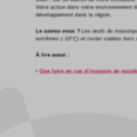
Votre action dans votre environnement d
développement dans la région.
Le saviez-vous ?
Les œufs du moustique
extrêmes (-10°C) et rester viables hors 
À lire aussi :
•
Que faire en cas d’invasion de nuisi