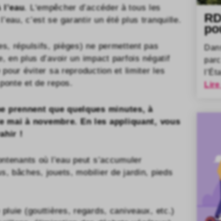
 l’eau
. L‘empêcher d’accéder à tous les
RD
eau, c’est se garantir un été plus tranquille.
po
es, répulsifs, pièges) ne permettent pas
Dan
, en plus d’avoir un impact parfois négatif
parc
 pour éviter sa reproduction et limiter les
l’Ét
ponte et de repos.
Lire
ne prennent que quelques minutes, à
e mai à novembre. En les appliquant, vous
ahir !
contenants où l’eau peut s’accumuler
s, bâches, jouets, mobilier de jardin, pieds
pluie (gouttières, regards, caniveaux, etc.)