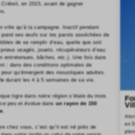
à Créteil, en 2015, avant de gagner
ns.
n ville qu’à la campagne. Inactif pendant
et pond ses œufs sur les parois asséchées de
tibles de se remplir d’eau, quelle que soit
, pneus usagés, jouets, récupérateurs d’eau
on entretenues, bâches, etc.). Une fois dans
nt : dans des conditions optimales de
e pour qu’émergent des moustiques adultes.
fs
durant les 4 à 5 semaines de sa vie.
ique tigre dans notre région s’étale du mois
Fo
ace peu et évolue dans
un rayon de
150
Vi
e
.
Alor
en Î
gre chez vous, c’est qu’il est né près de
plei
dans votre jardin ou celui de votre voisin.