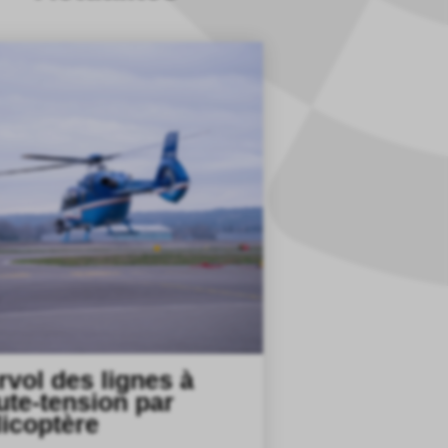
rvol des lignes à
ute-tension par
licoptère