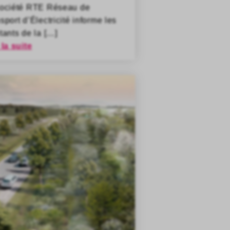
société RTE Réseau de
sport d’Électricité informe les
tants de la […]
 la suite