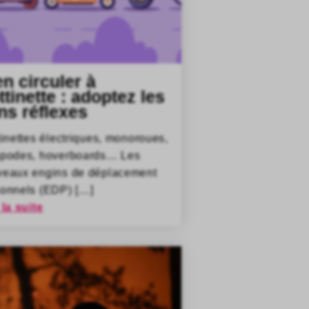
en circuler à
ttinette : adoptez les
ns réflexes
tinettes électriques, monoroues,
opodes, hoverboards… Les
veaux engins de déplacement
onnels (EDP) […]
 la suite