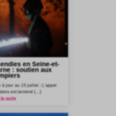
cendies en Seine-et-
rne : soutien aux
mpiers
 à jour au 15 juillet : L’appel
dons est terminé […]
 la suite