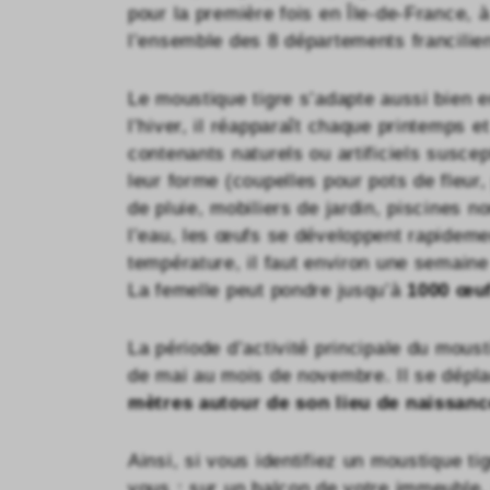
pour la première fois en Île-de-France, 
l’ensemble des 8 départements francilie
Le moustique tigre s’adapte aussi bien e
l’hiver, il réapparaît chaque printemps 
contenants naturels ou artificiels suscep
leur forme (coupelles pour pots de fleur
de pluie, mobiliers de jardin, piscines n
l’eau, les œufs se développent rapideme
température, il faut environ une semain
La femelle peut pondre jusqu’à
1000 œu
La période d’activité principale du moust
de mai au mois de novembre. Il se dépl
mètres autour de son lieu de naissanc
Ainsi, si vous identifiez un moustique ti
vous : sur un balcon de votre immeuble, 