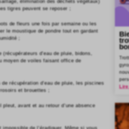
ussaillage, élimination des déchets végétaux)
es tigres peuvent se reposer ;
ots de fleurs une fois par semaine ou les
er le moustique de pondre tout en gardant
Bi
umidité ;
tro
bo
e (récupérateurs d’eau de pluie, bidons,
Trot
u moyen de voiles faisant office de
gyr
nou
pers
 de récupération d’eau de pluie, les piscines
Lire
rosoirs et brouettes ;
il pleut, avant et au retour d’une absence
est impossible de l’éradiquer. Même si vous