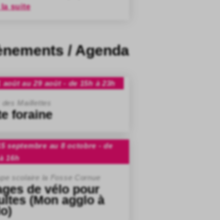
 la suite
ènements / Agenda
 août au 29 août - de 15h à 23h
 des Maillettes
te foraine
5 septembre au 8 octobre - de
à 16h
pe scolaire la Fosse Cornue
ages de vélo pour
ultes (Mon agglo à
lo)