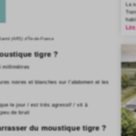
La 
Tran
habi
Lire
Santé (ARS) d’Île-de-France
ustique tigre ?
5 millimètres
ures noires et blanches sur l’abdomen et les
ique le jour / est très agressif / vit à
 peu de bruit
rrasser du moustique tigre ?