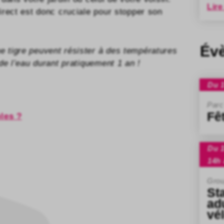
Lire
irect est donc cruciale pour stopper son
Év
 tigre peuvent résister à des températures
de l’eau durant pratiquement 1 an !
Du 1
Parc
Fê
bles ?
Du 1
14h 
Grou
St
ad
vé