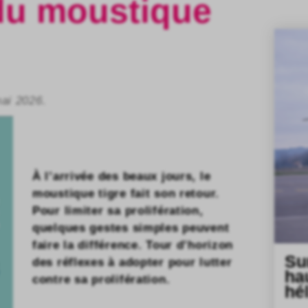
 du moustique
mai 2026.
À l’arrivée des beaux jours, le
moustique tigre fait son retour.
Pour limiter sa prolifération,
quelques gestes simples peuvent
faire la différence. Tour d’horizon
Su
des réflexes à adopter pour lutter
ha
contre sa prolifération.
hé