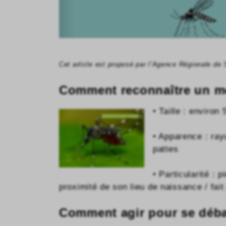
Cet article est proposé par l’Agence Régionale de 
Comment reconnaître un mo
• Taille : environ 
• Apparence : ray
pattes
• Particularité : p
proximité de son lieu de naissance / fait
Comment agir pour se déba