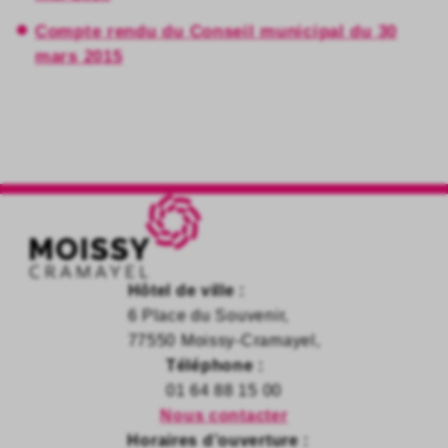
Compte rendu du Conseil municipal du 30
mars 2015
Hôtel de ville :
6 Place du Souvenir,
77550 Moissy-Cramayel,
Téléphone :
01 64 88 15 00
Nous contacter
Horaires d’ouverture :