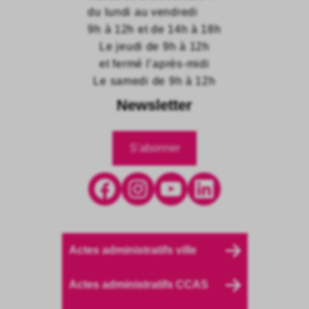
du lundi au vendredi
9h à 12h et de 14h à 18h
Le jeudi de 9h à 12h
et fermé l’après-midi
Le samedi de 9h à 12h
Newsletter
S'abonner
Facebook
Instagram
YouTube
LinkedIn
Actes administratifs ville
Actes administratifs CCAS