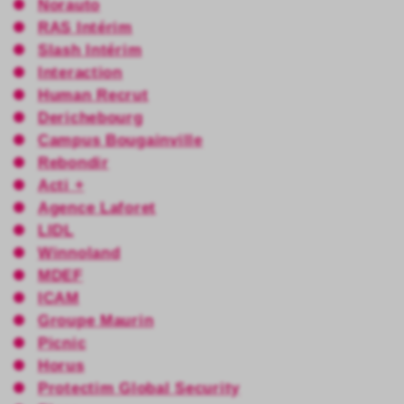
Norauto
RAS Intérim
Slash Intérim
Interaction
Human Recrut
Derichebourg
Campus Bougainville
Rebondir
Acti +
Agence Laforet
LIDL
Winnoland
MDEF
ICAM
Groupe Maurin
Picnic
Horus
Protectim Global Security