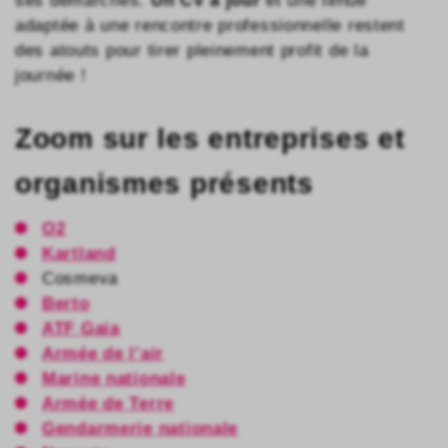
ses démarches.
Un CV à jour
et une tenue
adaptée à une rencontre professionnelle restent
des atouts pour tirer pleinement profit de la
journée !
Zoom sur les entreprises et
organismes présents
O2
Kartland
Cosmeva
Berto
ATF Gaia
Armée de l’air
Marine nationale
Armée de Terre
Gendarmerie nationale