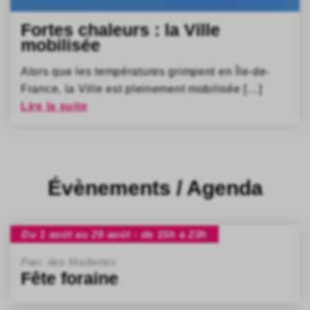
Fortes chaleurs : la Ville
mobilisée
Alors que les températures grimpent en Île-de-
France, la Ville est pleinement mobilisée […]
Lire la suite
Évènements / Agenda
Du 1 août au 29 août - de 15h à 23h
Parc des Maillettes
Fête foraine