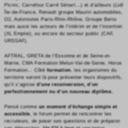
Picnic, Carrefour Carré Sénart…) et d’ailleurs (Lidl
Île-de-France, Renault groupe Maurin automobiles,
O2, Autoroutes Paris-Rhin-Rhône, Groupe Berto
mais aussi les acteurs de l’intérim et de l’insertion
(XL Emploi), ou encore du secteur public (CAF,
URSSAF).
AFTRAL, GRETA de l’Essonne et de Seine-et-
Marne, CMA Formation Melun-Val-de-Seine, Horus
Formation… Côté
formation
, les organismes du
territoire seront là pour présenter leurs dispositifs,
qu’il s’agisse
d’une reconversion, d’un
perfectionnement ou d’un nouveau diplôme.
Pensé comme
un moment d’échange simple et
accessible
, le forum permet de rencontrer les
recruteurs, de poser ses questions et de préparer