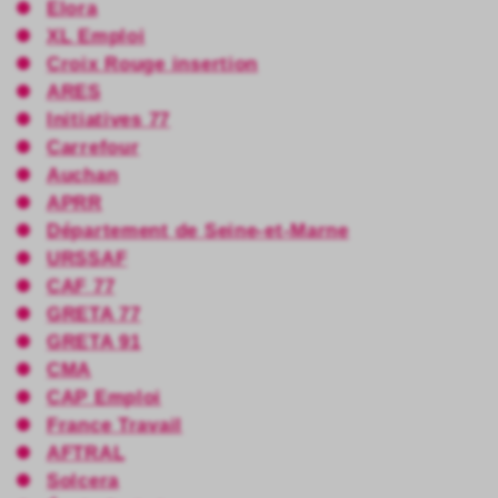
Elora
XL Emploi
Croix Rouge insertion
ARES
Initiatives 77
Carrefour
Auchan
APRR
Département de Seine-et-Marne
URSSAF
CAF 77
GRETA 77
GRETA 91
CMA
CAP Emploi
France Travail
AFTRAL
Solcera