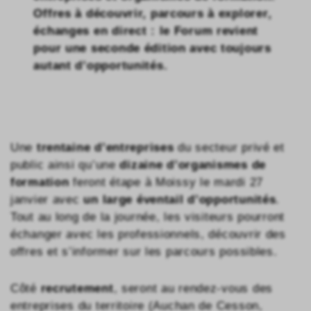
Offres à découvrir, parcours à explorer,
échanges en direct : le Forum revient
pour une seconde édition avec toujours
autant d’opportunités.
Une
trentaine d’entreprises
du secteur privé et
public ainsi qu’une
dizaine d’organismes de
formation
feront étape à Moissy le mardi 27
janvier avec
un large éventail d’opportunités
.
Tout au long de la journée, les visiteurs pourront
échanger avec les professionnels, découvrir des
offres et s’informer sur les parcours possibles.
Côté
recrutement
, seront au rendez-vous des
entreprises du territoire (Auchan de Cesson,