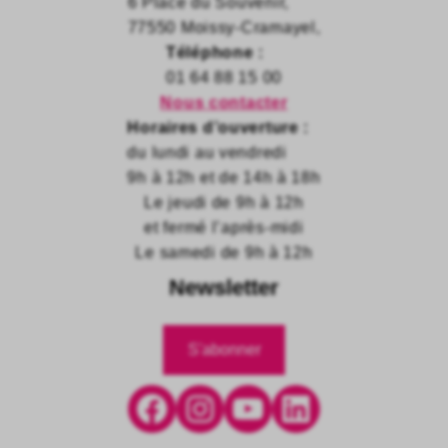
6 Place du Souvenir,
77550 Moissy-Cramayel,
Téléphone :
01 64 88 15 00
Nous contacter
Horaires d’ouverture :
du lundi au vendredi
9h à 12h et de 14h à 18h
Le jeudi de 9h à 12h
et fermé l’après-midi
Le samedi de 9h à 12h
Newsletter
S'abonner
Facebook
Instagram
YouTube
LinkedIn