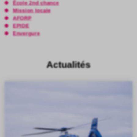
École 2nd chance
Mission locale
AFORP
EPIDE
Envergure
Actualités