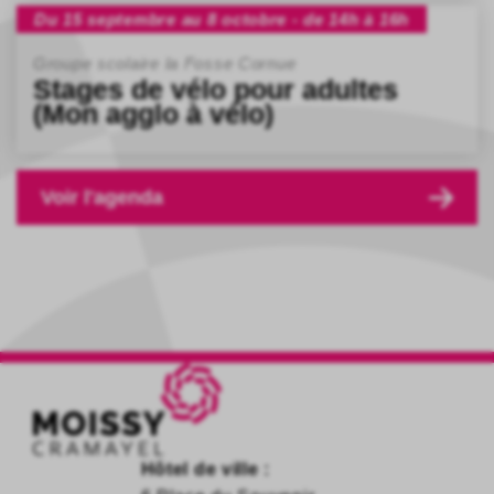
Du 15 septembre au 8 octobre - de 14h à 16h
Groupe scolaire la Fosse Cornue
Stages de vélo pour adultes
(Mon agglo à vélo)
Voir l'agenda
Hôtel de ville :