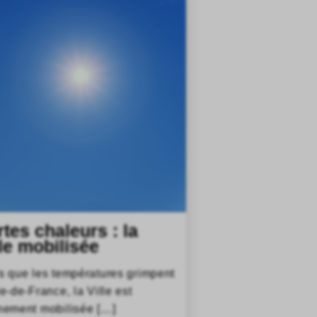
rtes chaleurs : la
lle mobilisée
s que les températures grimpent
le-de-France, la Ville est
nement mobilisée […]