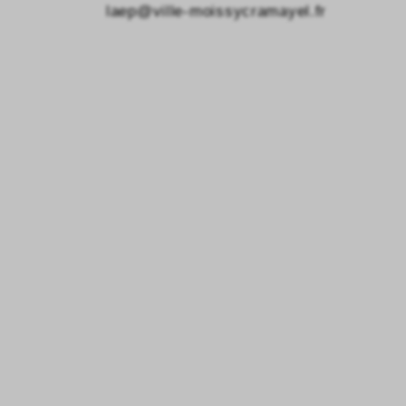
laep@ville-moissycramayel.fr