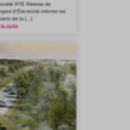
société RTE Réseau de
sport d’Électricité informe les
tants de la […]
 la suite