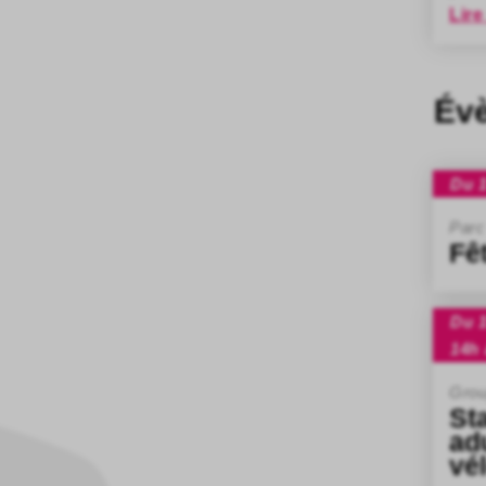
Lire
Év
Du 1
Parc
Fê
Du 1
14h 
Grou
St
ad
vé