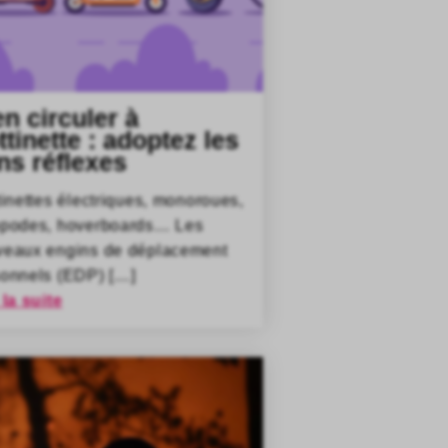
en circuler à
ttinette : adoptez les
ns réflexes
tinettes électriques, monoroues,
opodes, hoverboards… Les
veaux engins de déplacement
onnels (EDP) […]
 la suite