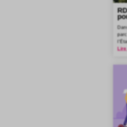
RD
po
Dan
parc
l’Ét
Lire