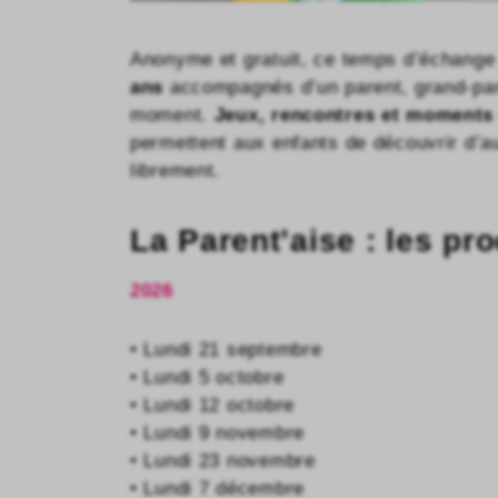
Anonyme et gratuit, ce temps d’échange
ans
accompagnés d’un parent, grand-pare
moment.
Jeux, rencontres et moments
permettent aux enfants de découvrir d’a
librement.
La Parent’aise : les p
2026
• Lundi 21 septembre
• Lundi 5 octobre
• Lundi 12 octobre
• Lundi 9 novembre
• Lundi 23 novembre
• Lundi 7 décembre