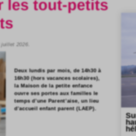
 les tout-petits
ts
juillet 2026.
Deux lundis par mois, de 14h30 à
16h30 (hors vacances scolaires),
la Maison de la petite enfance
ouvre ses portes aux familles le
temps d’une Parent’aise, un lieu
d’accueil enfant parent (LAEP).
Su
ha
hé