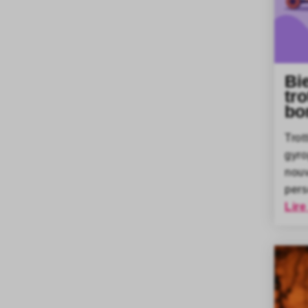
Bi
tro
bo
Trot
gyr
nou
pers
Lire