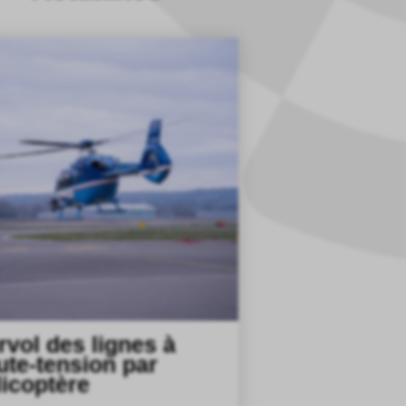
rvol des lignes à
ute-tension par
licoptère