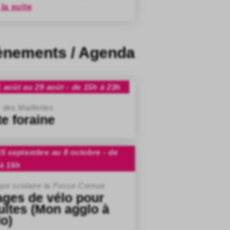
 la suite
ènements / Agenda
 août au 29 août - de 15h à 23h
 des Maillettes
te foraine
5 septembre au 8 octobre - de
à 16h
pe scolaire la Fosse Cornue
ages de vélo pour
ultes (Mon agglo à
lo)