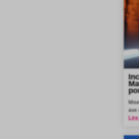
In
Ma
po
Mise
aux 
Lire