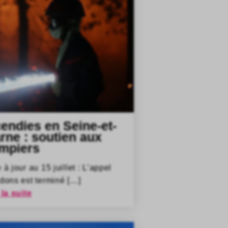
cendies en Seine-et-
rne : soutien aux
mpiers
 à jour au 15 juillet : L’appel
dons est terminé […]
 la suite