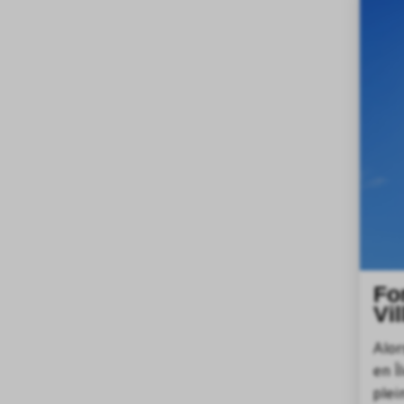
Fo
Vi
Alor
en Î
plei