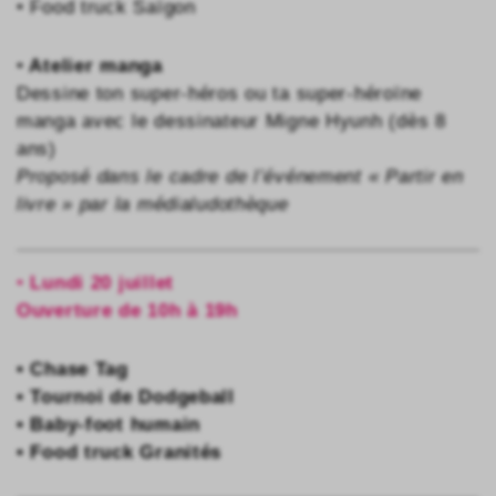
• Food truck Saïgon
•
Atelier manga
Dessine ton super-héros ou ta super-héroïne
manga avec le dessinateur Migne Hyunh (dès 8
ans)
Proposé dans le cadre de l’événement « Partir en
livre » par la médialudothèque
•
Lundi 20 juillet
Ouverture de 10h à 19h
• Chase Tag
• Tournoi de Dodgeball
• Baby-foot humain
• Food truck Granités