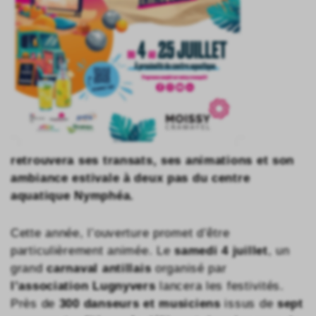
retrouvera ses transats, ses animations et son
ambiance estivale à deux pas du centre
aquatique Nymphéa.
Cette année, l’ouverture promet d’être
particulièrement animée. Le
samedi 4 juillet
, un
grand
carnaval antillais
organisé par
l’association Lugnyvers
lancera les festivités.
Près de
300 danseurs et musiciens
issus de
sept