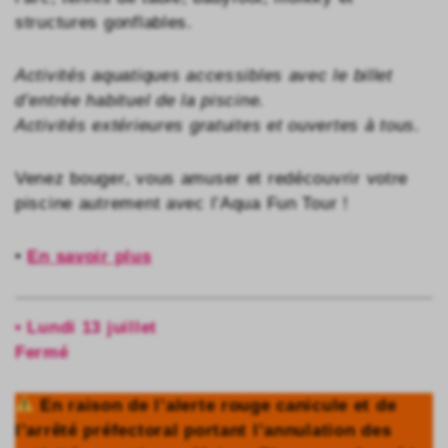
structures gonflables.
Activités aquatiques accessibles avec le billet
d’entrée habituel de la piscine.
Activités extérieures gratuites et ouvertes à tous.
Venez bouger, vous amuser et redécouvrir votre
piscine autrement avec l’Aqua Fun Tour !
•
En savoir plus
• Lundi 13 juillet
Fermé
En raison de l’alerte rouge canicule et de
l’arrêté préfectoral portant l’annulation des