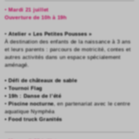
•
Mardi 21 juillet
Ouverture de 10h à 19h
•
Atelier « Les Petites Pousses »
À destination des enfants de la naissance à 3 ans
et leurs parents : parcours de motricité, contes et
autres activités dans un espace spécialement
aménagé.
• Défi de châteaux de sable
• Tournoi Flag
• 19h : Danse de l’été
•
Piscine nocturne
, en partenariat avec le centre
aquatique Nymphéa
• Food truck Granités