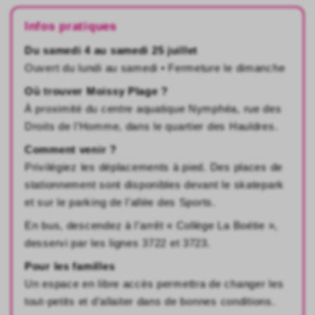
Infos pratiques
Du samedi 4 au samedi 25 juillet
Ouvert du lundi au samedi • Fermeture le dimanche
Où trouver Moissy Plage ?
À proximité du centre aquatique Nymphéa, rue des
Droits de l’Homme, dans le quartier des Hauldres.
Comment venir ?
Privilégiez les déplacements à pied. Des places de
stationnement sont disponibles devant le skatepark
et sur le parking de l’allée des Sports.
En bus, descendez à l’arrêt « Collège La Boétie »,
desservi par les lignes 3722 et 3723.
Pour les familles
Un espace en libre accès permettra de changer les
tout-petits et d’allaiter dans de bonnes conditions.