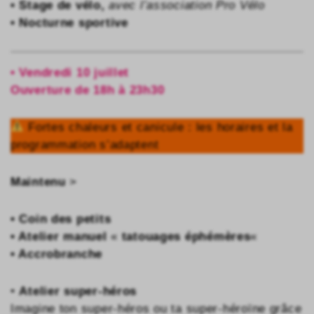
• Stage de vélo,
avec l’association Pro Vélo
• Nocturne sportive
• Vendredi 10 juillet
Ouverture de 18h à 23h30
Fortes chaleurs et canicule : les horaires et la
programmation s’adaptent
Maintenu
>
• Coin des petits
• Atelier manuel
«
tatouages éphémères
«
• Accrobranche
•
Atelier super-héros
Imagine ton super-héros ou ta super-héroïne grâce