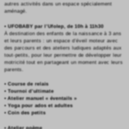
autres activités dans un espace spécialement
aménagé.
• UFOBABY par l’Ufolep,
de 10h à 11h30
À destination des enfants de la naissance à 3 ans
et leurs parents : un espace d’éveil moteur avec
des parcours et des ateliers ludiques adaptés aux
tout-petits, pour leur permettre de développer leur
motricité tout en partageant un moment avec leurs
parents.
• Course de relais
• Tournoi d’ultimate
• Atelier manuel « éventails »
• Yoga pour ados et adultes
• Coin des petits
• Atelier poème