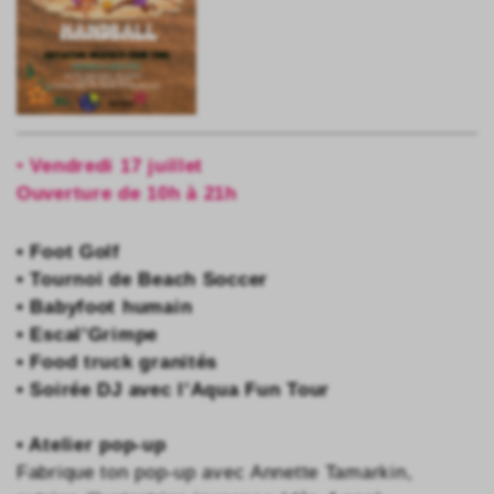
•
Vendredi 17 juillet
Ouverture de 10h à 21h
• Foot Golf
• Tournoi de Beach Soccer
• Babyfoot humain
• Escal’Grimpe
• Food truck granités
• Soirée DJ avec l’Aqua Fun Tour
• Atelier pop-up
Fabrique ton pop-up avec Annette Tamarkin,