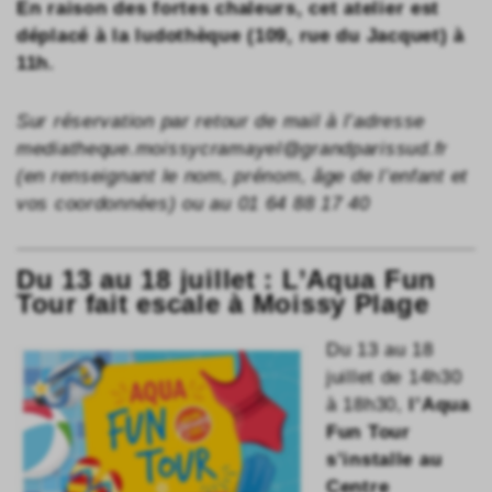
En raison des fortes chaleurs, cet atelier est
déplacé à la ludothèque (109, rue du Jacquet) à
11h.
Sur réservation par retour de mail à l’adresse
mediatheque.moissycramayel@grandparissud.fr
(en renseignant le nom, prénom, âge de l’enfant et
vos coordonnées) ou au 01 64 88 17 40
Du 13 au 18 juillet : L’Aqua Fun
Tour fait escale à Moissy Plage
Du 13 au 18
juillet de 14h30
à 18h30,
l’Aqua
Fun Tour
s’installe au
Centre