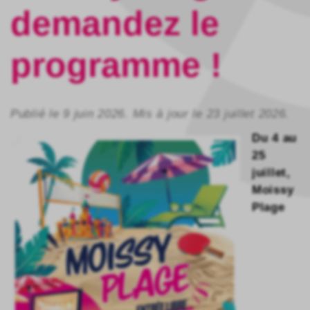
demandez le
programme !
Publié le 9 juin 2026. Mis à jour le 23 juillet 2026.
Du 4 au
25
juillet,
Moissy
Plage