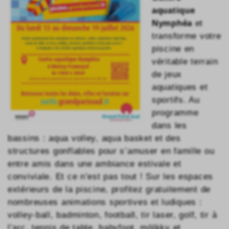
aquatique
Nymphéa
et
transforme votre
piscine en
véritable terrain
de jeux
aquatiques et
sportifs. Au
programme
dans les
bassins : aqua volley, aqua basket et des
structures gonflables pour s’amuser en famille ou
entre amis dans une ambiance estivale et
conviviale. Et ce n’est pas tout ! Sur les espaces
extérieurs de la piscine, profitez gratuitement de
nombreuses animations sportives et ludiques :
volley-ball, badminton, football, tir laser, golf, tir à
l’arc, tennis de table, babyfoot, mölkky et