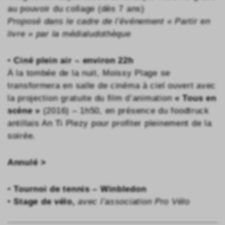
au pouvoir du collage (dès 7 ans)
Proposé dans le cadre de l’événement « Partir en
livre » par la médialudothèque
•
Ciné plein air – environ 22h
À la tombée de la nuit, Moissy Plage se
transformera en salle de cinéma à ciel ouvert avec
la projection gratuite du film d’animation
« Tous en
scène »
(2016) – 1h50, en présence du foodtruck
antillais An Ti Plezy pour profiter pleinement de la
soirée.
Annulé >
•
Tournoi de tennis – Winbledon
•
St
age de vélo
,
avec l’association Pro Vélo