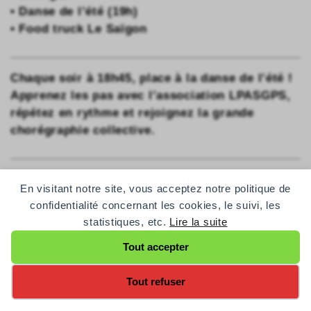
• Danse de l’été (19h)
• Food truck Le Saïgon
Chaque soir à 18h45, place à la danse de l’été !
Apprenez les pas avec l’association LPASGPS,
répétez en rythme et rejoignez la grande
chorégraphie collective.
Afin que chacun puisse passer un agréable
En visitant notre site, vous acceptez notre politique de
moment, nous vous invitons à adopter
quelques
confidentialité concernant les cookies, le suivi, les
réflexes simples
qui contribuent au bien-être de
statistiques, etc.
Lire la suite
tous.
Tout accepter
Accès 
Tout refuser
A+
Nous contacter
a-
Changer le contraste