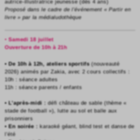
autrice-illustratrice jeunesse (dès 4 ans)
Proposé dans le cadre de l’événement « Partir en
livre » par la médialudothèque
•
Samedi 18 juillet
Ouverture de 10h à 21h
• De 10h à 12h, ateliers sportifs
(nouveauté
2026) animés par Zakia, avec 2 cours collectifs :
10h : séance adultes
11h : séance parents / enfants
• L’après-midi :
défi château de sable (thème «
stade de football »), lutte au sol et balle aux
prisonniers
• En soirée :
karaoké géant, blind test et danse de
l’été