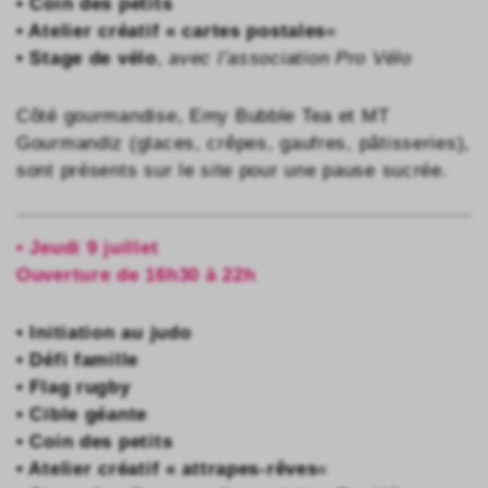
• Coin des petits
• Atelier créatif « cartes postales
«
• Stage de vélo
,
avec l’association Pro Vélo
Côté gourmandise, Emy Bubble Tea et MT
Gourmandiz (glaces, crêpes, gaufres, pâtisseries),
sont présents sur le site pour une pause sucrée.
• Jeudi 9 juillet
Ouverture de 16h30 à 22h
• Initiation au judo
• Défi famille
• Flag rugby
• Cible géante
• Coin des petits
• Atelier créatif « attrapes-rêves
«