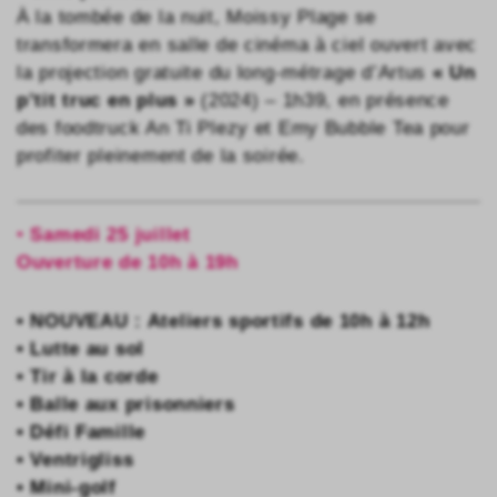
À la tombée de la nuit, Moissy Plage se
transformera en salle de cinéma à ciel ouvert avec
la projection gratuite du long-métrage d’Artus
« Un
p’tit truc en plus »
(2024) – 1h39, en présence
des foodtruck An Ti Plezy et Emy Bubble Tea pour
profiter pleinement de la soirée.
•
Samedi 25 juillet
Ouverture de 10h à 19h
• NOUVEAU : Ateliers sportifs de 10h à 12h
• Lutte au sol
• Tir à la corde
• Balle aux prisonniers
• Défi Famille
• Ventrigliss
• Mini-golf