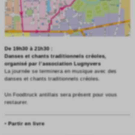
De
19h30 à 21h30 :
Danses et chants traditionnels créoles,
organisé par l’association Lugnyvers
La journée se terminera en musique avec des
danses et chants traditionnels créoles.
Un Foodtruck antillais sera présent pour vous
restaurer.
•
Partir en livre