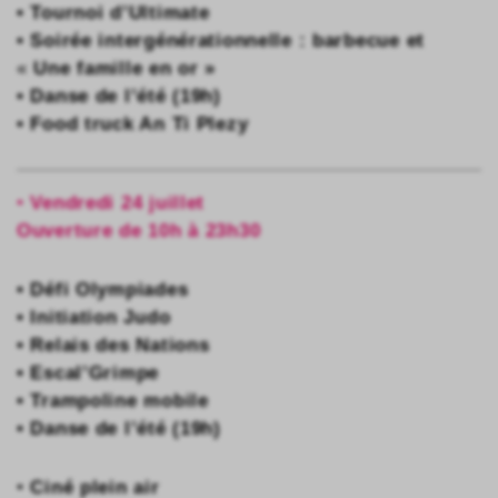
• Tournoi d’Ultimate
• Soirée intergénérationnelle : barbecue et
«
Une famille en or »
• Danse de l’été (19h)
• Food truck An Ti Plezy
•
Vendredi 24 juillet
Ouverture de 10h à 23h30
• Défi Olympiades
• Initiation Judo
• Relais des Nations
• Escal’Grimpe
• Trampoline mobile
• Danse de l’été (19h)
•
Ciné plein air