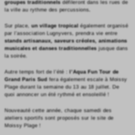
groupes traditionnels
défileront dans les rues de
la ville au rythme des percussions
.
Sur place,
un village tropical
également organisé
par l’association Lugnyvers, prendra vie entre
stands artisanaux, saveurs créoles, animations
musicales et danses traditionnelles
jusque dans
la soirée.
Autre temps fort de l’été :
l’Aqua Fun Tour de
Grand Paris Sud
fera également escale à Moissy
Plage durant la semaine du 13 au 18 juillet. De
quoi annoncer un été rythmé et ensoleillé !
Nouveauté cette année, chaque samedi des
ateliers sportifs sont proposés sur le site de
Moissy Plage !