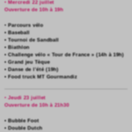
•
Mercredi 22 juillet
Ouverture de 10h à 19h
•
Parcours vélo
• Baseball
• Tournoi de Sandball
• Biathlon
• Challenge vélo « Tour de France » (14h à 19h)
• Grand jeu Tèque
• Danse de l’été (19h)
• Food truck MT Gourmandiz
•
Jeudi 23 juillet
Ouverture de 10h à 21h30
• Bubble Foot
• Double Dutch