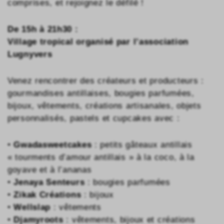
comprises, et rejoignez le défilé !
De
15h à 21h30 :
Village tropical organisé par l’association
Lugnyvers
Venez rencontrer des créateurs et producteurs :
gourmandises antillaises, bougies parfumées,
bijoux, vêtements, créations artisanales, objets
personnalisés, pastels et cupcakes avec :
•
Gwadasweetcakes
: petits gâteaux antillais
« tourments d’amour antillais » à la coco, à la
goyave et à l’ananas
•
Jenaya Senteurs
: bougies parfumées
•
Zikak Créations
: bijoux
•
Wellslap
: vêtements
•
Djamyroots
: vêtements, bijoux et créations