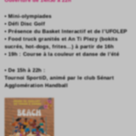
Ouverture de 14h30 à 22h
• Mini-olympiades
• Défi Disc Golf
• Présence du Basket Interactif et de l’UFOLEP
• Food truck granités et An Ti Plezy (bokits
sucrés, hot-dogs, frites…) à partir de 16h
• 19h : Course à la couleur et danse de l’été
• De 15h à 22h :
Tournoi SportiD, animé par le club Sénart
Agglomération Handball