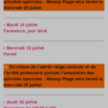
activités sportives : Moissy Plage sera fermé le
mercredi 15 juillet
•
Mardi 14 juillet
Fermeture, jour férié
• Mercredi 15 juillet
Fermé
En raison de l’alerte rouge canicule et de
l’arrêté préfectoral portant l’annulation des
activités sportives : Moissy Plage sera fermé le
mercredi 15 juillet
•
Jeudi 16 juillet