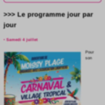
>>> Le programme jour par
jour
•
Samedi 4 juillet
Pour
son