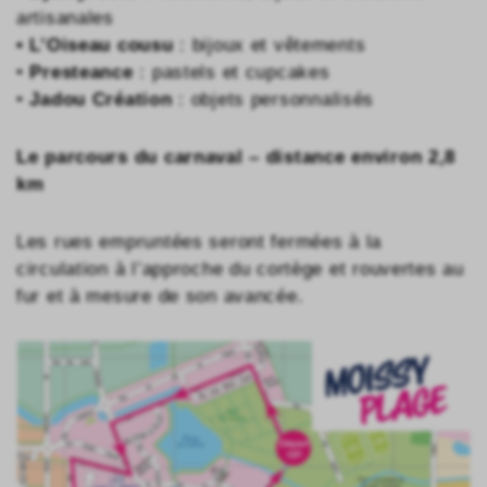
artisanales
• L’Oiseau cousu
: bijoux et vêtements
•
Presteance
: pastels et cupcakes
•
Jadou Création
: objets personnalisés
Le parcours du carnaval – distance environ 2,8
km
Les rues empruntées seront fermées à la
circulation à l’approche du cortège et rouvertes au
fur et à mesure de son avancée.