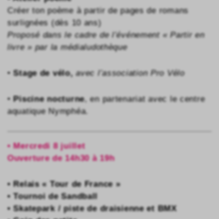
Créer ton poème à partir de pages de romans
surlignées (dès 10 ans)
Proposé dans le cadre de l’événement « Partir en
livre » par la médialudothèque
•
Stage de vélo,
avec l’association Pro Vélo
•
Piscine nocturne
, en partenariat avec le centre
aquatique Nymphéa.
• Mercredi 8 juillet
Ouverture de 14h30 à 19h
• Relais « Tour de France »
• Tournoi de Sandball
• Skatepark / piste de draisienne et BMX