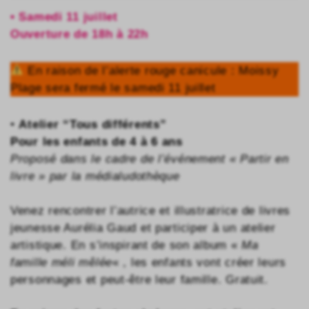
• Samedi 11 juillet
Ouverture de 18h à 22h
En raison de l’alerte rouge canicule : Moissy
Plage sera fermé le samedi 11 juillet
•
Atelier “Tous différents”
Pour les enfants de 4 à 6 ans
Proposé dans le cadre de l’événement « Partir en
livre » par la médialudothèque
Venez rencontrer l’autrice et illustratrice de livres
jeunesse Aurélia Gaud et participer à un atelier
artistique. En s’inspirant de son album «
Ma
famille méli mêlée
« , les enfants vont créer leurs
personnages et peut-être leur famille. Gratuit.