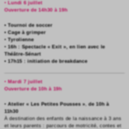
•
Lundi 6 juillet
Ouverture de 14h30 à 19h
• Tournoi de soccer
• Cage à grimper
•
Tyrolienne
•
16h : Spectacle « Exit », en lien avec le
Théâtre-Sénart
• 17h15 : initiation de breakdance
•
Mardi 7 juillet
Ouverture de 10h à 19h
•
Atelier « Les Petites Pousses »
,
de 10h à
11h30
À destination des enfants de la naissance à 3 ans
et leurs parents : parcours de motricité, contes et