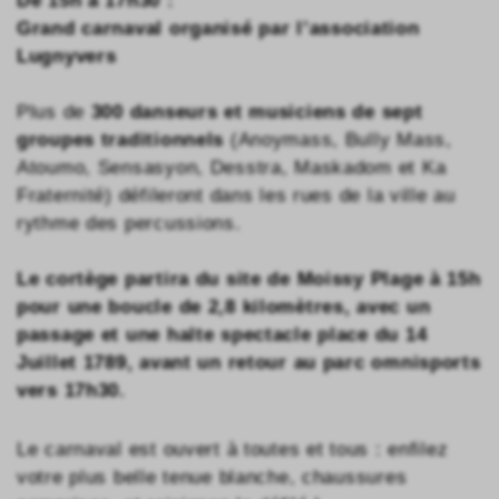
De 15h à 17h30 :
Grand carnaval
organisé par l’association
Lugnyvers
Plus de
300 danseurs et musiciens de sept
groupes traditionnels
(Anoymass, Bully Mass,
Atoumo, Sensasyon, Desstra, Maskadom et Ka
Fraternité) défileront dans les rues de la ville au
rythme des percussions.
Le cortège partira du site de Moissy Plage à 15h
pour une boucle de 2,8 kilomètres, avec un
passage et une halte spectacle place du 14
Juillet 1789, avant un retour au parc omnisports
vers 17h30.
Le carnaval est ouvert à toutes et tous : enfilez
votre plus belle tenue blanche, chaussures