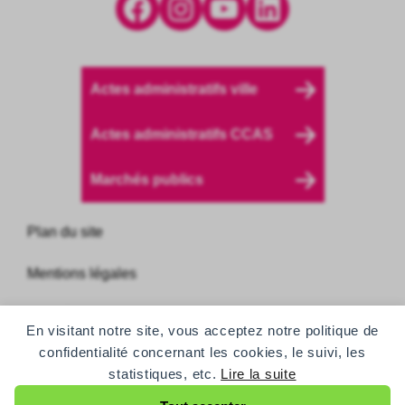
Facebook
Instagram
YouTube
LinkedIn
Actes administratifs ville
Actes administratifs CCAS
Marchés publics
Plan du site
Mentions légales
Données personnelles
En visitant notre site, vous acceptez notre politique de
confidentialité concernant les cookies, le suivi, les
Accessibilité
statistiques, etc.
Lire la suite
Accessibilité des personnes sourdes et