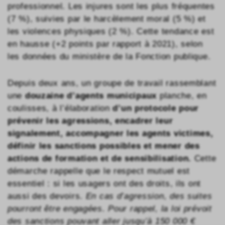
professionnel. Les injures sont les plus fréquentes
(7 %), suivies par le harcèlement moral (5 %) et
les violences physiques (2 %). Cette tendance est
en hausse (+2 points par rapport à 2021), selon
les données du ministère de la Fonction publique.
Depuis deux ans, un groupe de travail rassemblant
une
douzaine d’agents municipaux
planche, en
coulisses, à l’élaboration
d’un protocole pour
prévenir les agressions, encadrer leur
signalement, accompagner les agents victimes,
définir les sanctions possibles et mener des
actions de formation et de sensibilisation.
Cette
démarche rappelle que le respect mutuel est
essentiel : si les usagers ont des droits, ils ont
aussi des devoirs.
En cas d’agression, des suites
pourront être engagées. Pour rappel, la loi prévoit
des sanctions pouvant aller jusqu’à 150 000 €