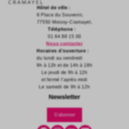
Hôtel de ville :
6 Place du Souvenir,
77550 Moissy-Cramayel,
Téléphone :
01 64 88 15 00
Nous contacter
Horaires d’ouverture :
du lundi au vendredi
9h à 12h et de 14h à 18h
Le jeudi de 9h à 12h
et fermé l’après-midi
Le samedi de 9h à 12h
Newsletter
S'abonner