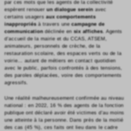
par ces mots que les agents de la collectivité
espèrent renouer
un dialogue serein
avec
certains usagers
aux comportements
inappropriés
à travers une
campagne de
communication
déclinée en
six affiches
. Agents
d’accueil de la mairie et du CCAS, ATSEM,
animateurs, personnels de crèche, de la
restauration scolaire, des espaces verts ou de la
voirie… autant de métiers en contact quotidien
avec le public, parfois confrontés à des tensions,
des paroles déplacées, voire des comportements
agressifs.
Une réalité malheureusement confirmée au niveau
national : en 2022, 16 % des agents de la fonction
publique ont déclaré avoir été victimes d’au moins
une atteinte à la personne. Dans près de la moitié
des cas (45 %), ces faits ont lieu dans le cadre