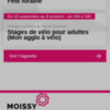
Fête foraine
Du 15 septembre au 8 octobre - de 14h à 16h
Groupe scolaire la Fosse Cornue
Stages de vélo pour adultes
(Mon agglo à vélo)
Voir l'agenda