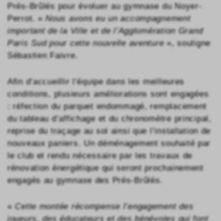
Prés-Brûlés pour évoluer au gymnase du Noyer-
Perrot. «
Nous avons eu un accompagnement
important de la Ville et de l’Agglomération Grand
Paris Sud pour cette nouvelle aventure
», souligne
Sébastien Faivre.
Afin d’accueillir l’équipe dans les meilleures
conditions, plusieurs améliorations sont engagées
: réfection du parquet endommagé, remplacement
du tableau d’affichage et du chronomètre principal,
reprise du traçage au sol ainsi que l’installation de
nouveaux paniers. Un déménagement souhaité par
le club et rendu nécessaire par les travaux de
rénovation énergétique qui seront prochainement
engagés au gymnase des Prés-Brûlés.
«
Cette montée récompense l’engagement des
joueurs, des éducateurs et des bénévoles qui font