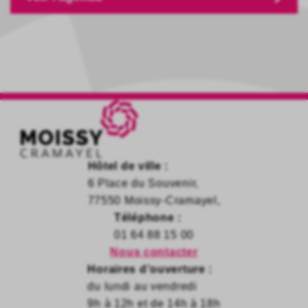
Hôtel de ville :
6 Place du Souvenir,
77550 Moissy-Cramayel,
Téléphone :
01 64 88 15 00
Nous contacter
Horaires d’ouverture :
du lundi au vendredi
9h à 12h et de 14h à 18h