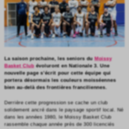
La saison prochaine, les seniors du
Moissy
Basket Club
évoluront en Nationale 3. Une
nouvelle page s’écrit pour cette équipe qui
portera désormais les couleurs moisséennes
bien au-delà des frontières franciliennes.
Derrière cette progression se cache un club
solidement ancré dans le paysage sportif local. Né
dans les années 1980, le Moissy Basket Club
rassemble chaque année près de 300 licenciés