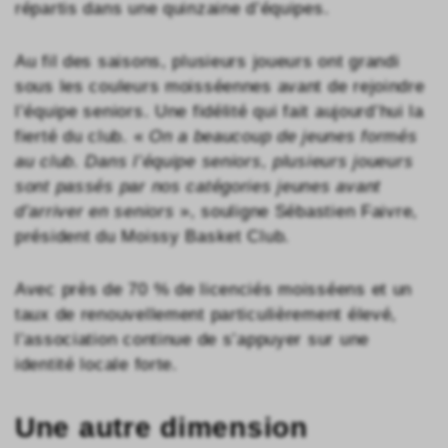
répartis dans une quinzaine d’équipes.
Au fil des saisons, plusieurs joueurs ont grandi
sous les couleurs moisséennes avant de rejoindre
l’équipe seniors. Une fidélité qui fait aujourd’hui la
fierté du club. «
On a beaucoup de jeunes formés
au club. Dans l’équipe seniors, plusieurs joueurs
sont passés par nos catégories jeunes avant
d’arriver en seniors
», souligne Sébastien Faivre,
président du Moissy Basket Club.
Avec près de 70 % de licenciés moisséens et un
taux de renouvellement particulièrement élevé,
l’association continue de s’appuyer sur une
identité locale forte.
Une autre dimension