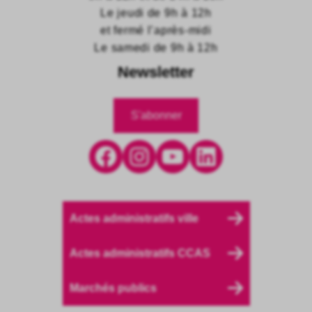
Le jeudi de 9h à 12h
et fermé l’après-midi
Le samedi de 9h à 12h
Newsletter
S'abonner
Facebook
Instagram
YouTube
LinkedIn
Actes administratifs ville
Actes administratifs CCAS
Marchés publics