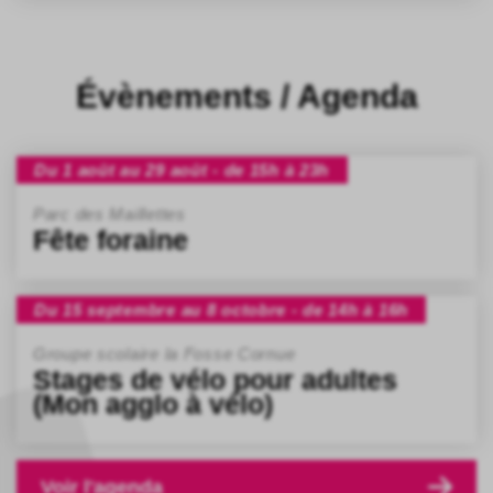
Évènements / Agenda
Du 1 août au 29 août - de 15h à 23h
Parc des Maillettes
Fête foraine
Du 15 septembre au 8 octobre - de 14h à 16h
Groupe scolaire la Fosse Cornue
Stages de vélo pour adultes
(Mon agglo à vélo)
Voir l'agenda