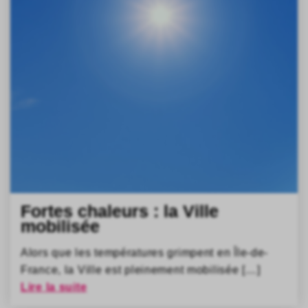
Fortes chaleurs : la Ville
mobilisée
Alors que les températures grimpent en Île-de-
France, la Ville est pleinement mobilisée […]
Lire la suite