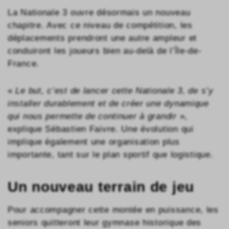
La Nationale 3 ouvre désormais un nouveau
chapitre. Avec ce niveau de compétition, les
déplacements prendront une autre ampleur et
conduiront les joueurs bien au-delà de l’Île-de-
France.
«
Le but, c’est de lancer cette Nationale 3, de s’y
installer durablement et de créer une dynamique
qui nous permette de continuer à grandir
»,
explique Sébastien Faivre. Une évolution qui
implique également une organisation plus
importante, tant sur le plan sportif que logistique.
Un nouveau terrain de jeu
Pour accompagner cette montée en puissance, les
seniors quitteront leur gymnase historique des