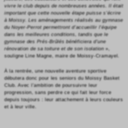
vivre le club depuis de nombreuses années. Il était
important que cette nouvelle étape puisse s’écrire
à Moissy. Les aménagements réalisés au gymnase
du Noyer-Perrot permettront d’accueillir l’équipe
dans les meilleures conditions, tandis que le
gymnase des Prés-Brûlés bénéficiera d’une
rénovation de sa toiture et de son isolation
»,
souligne Line Magne, maire de Moissy-Cramayel.
À la rentrée, une nouvelle aventure sportive
débutera donc pour les seniors du Moissy Basket
Club. Avec l’ambition de poursuivre leur
progression, sans perdre ce qui fait leur force
depuis toujours : leur attachement à leurs couleurs
et à leur ville.