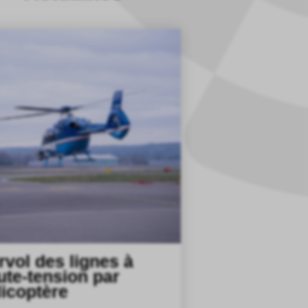
rvol des lignes à
ute-tension par
licoptère