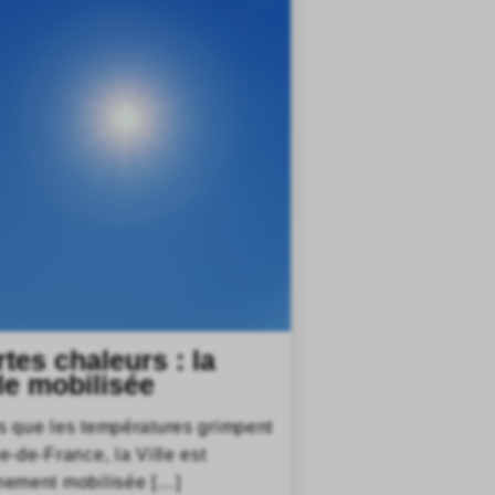
rtes chaleurs : la
lle mobilisée
s que les températures grimpent
le-de-France, la Ville est
nement mobilisée […]