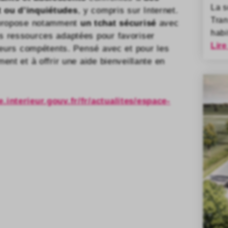
La 
t ou d’inquiétudes
, y compris sur Internet.
Tran
 propose notamment
un tchat sécurisé
avec
habi
s ressources adaptées pour favoriser
Lire
cteurs compétents. Pensé avec et pour les
ent et à offrir une aide bienveillante en
.interieur.gouv.fr/fr/actualites/espace-