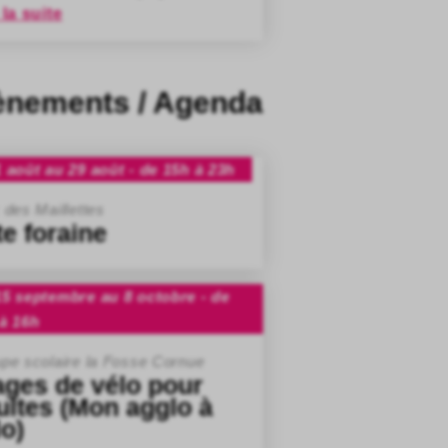
 la suite
ènements / Agenda
 août au 29 août - de 15h à 23h
 des Maillettes
te foraine
5 septembre au 8 octobre - de
à 16h
pe scolaire la Fosse Cornue
ages de vélo pour
ultes (Mon agglo à
lo)