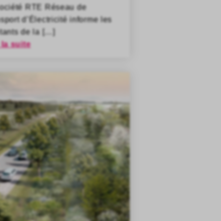
société RTE Réseau de
sport d’Électricité informe les
tants de la […]
 la suite