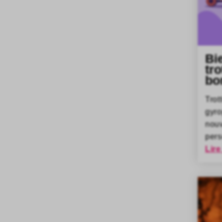
Bi
tro
bo
Trot
gyr
nou
pers
Lire