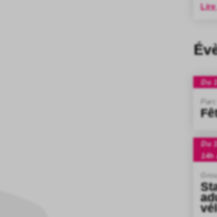
Lire
Év
Du 1
Parc
Fê
Du 1
14h 
Grou
St
ad
vé