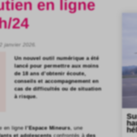
tien en ligne
h/24
22 janvier 2026.
Un nouvel outil numérique a été
lancé pour permettre aux moins
de 18 ans d’obtenir écoute,
conseils et accompagnement en
cas de difficultés ou de situation
à risque.
Su
ha
re en ligne
l’Espace Mineurs
, une
hé
fants et adolescents
confrontés à
des