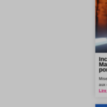
In
Ma
po
Mise
aux 
Lire