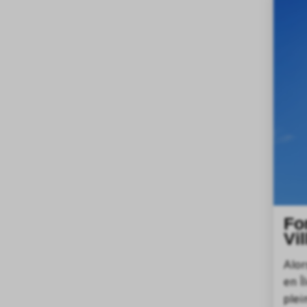
Fo
Vi
Alor
en Î
plei