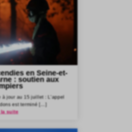
cendies en Seine-et-
rne : soutien aux
mpiers
 à jour au 15 juillet : L’appel
dons est terminé […]
 la suite