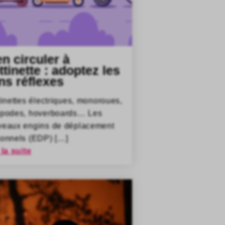
en circuler à
ttinette : adoptez les
ns réflexes
tinettes électriques, monoroues,
opodes, hoverboards… Les
veaux engins de déplacement
onnels (EDP) […]
 la suite