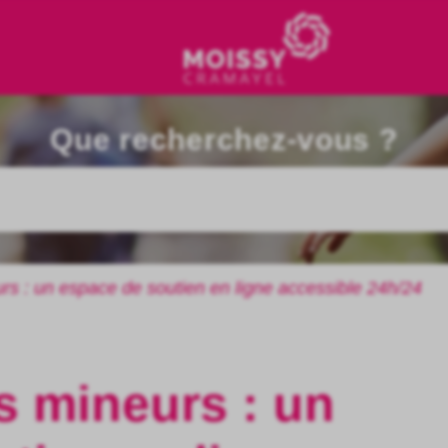
Que recherchez-vous ?
rs : un espace de soutien en ligne accessible 24h/24
s mineurs : un