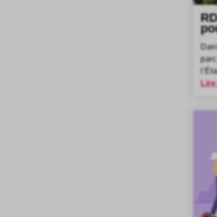
RD
po
Dan
parc
l’Ét
Lire