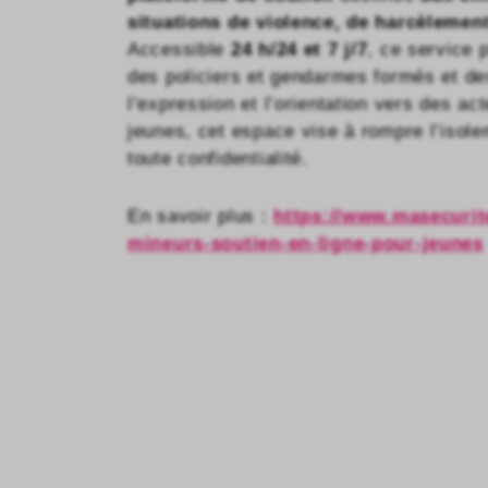
situations de violence, de harcèlemen
Accessible
24 h/24 et 7 j/7
, ce service
des policiers et gendarmes formés et de
l’expression et l’orientation vers des a
jeunes, cet espace vise à rompre l’isolem
toute confidentialité.
En savoir plus :
https://www.masecurite
mineurs-soutien-en-ligne-pour-jeunes