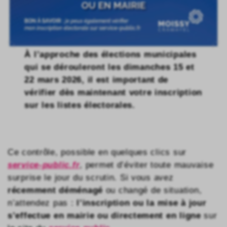
À l’approche des élections municipales
qui se dérouleront les dimanches 15 et
22 mars 2026, il est important de
vérifier dès maintenant votre inscription
sur les listes électorales.
Ce contrôle, possible en quelques clics sur
service-public.fr
, permet d’éviter toute mauvaise
surprise le jour du scrutin. Si vous avez
récemment déménagé
ou changé de situation,
n’attendez pas :
l’inscription ou la mise à jour
s’effectue en mairie ou directement en ligne
sur