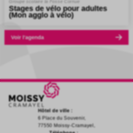
Groupe scolaire la Fosse Cornue
Stages de vélo pour adultes
(Mon agglo à vélo)
Voir l'agenda
Hôtel de ville :
6 Place du Souvenir,
77550 Moissy-Cramayel,
Téléphone :