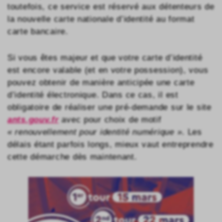
toutefois, ce service est réservé aux détenteurs de
la nouvelle carte nationale d’identité au format
carte bancaire.
Si vous êtes majeur et que votre carte d’identité
est encore valable (et en votre possession), vous
pouvez obtenir de manière anticipée une carte
d’identité électronique. Dans ce cas, il est
obligatoire de réaliser une pré-demande sur le site
ants.gouv.fr
avec pour choix de motif
« renouvellement pour identité numérique »
. Les
délais étant parfois longs, mieux vaut entreprendre
cette démarche dès maintenant.