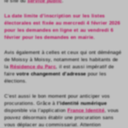
le site du
service public
.
La date limite d’inscription sur les listes
électorales est fixée au mercredi 4 février 2026
pour les demandes en ligne et au vendredi 6
février pour les demandes en mairie.
Avis également à celles et ceux qui ont déménagé
de Moissy à Moissy, notamment les habitants de
la
Résidence du Parc
, il est aussi impératif de
faire
votre changement d’adresse
pour les
élections.
C’est aussi le bon moment pour anticiper vos
procurations. Grâce à
l’identité numérique
disponible via l’application
France Identité
, vous
pouvez désormais établir une procuration sans
vous déplacer au commissariat. Attention