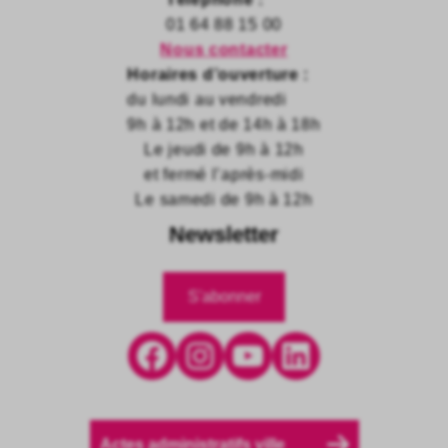
01 64 88 15 00
Nous contacter
Horaires d’ouverture :
du lundi au vendredi
9h à 12h et de 14h à 18h
Le jeudi de 9h à 12h
et fermé l’après-midi
Le samedi de 9h à 12h
Newsletter
S'abonner
Facebook
Instagram
YouTube
LinkedIn
Actes administratifs ville