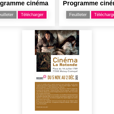
ogramme cinéma
Programme cin
uilleter
Télécharger
Feuilleter
Télécharg