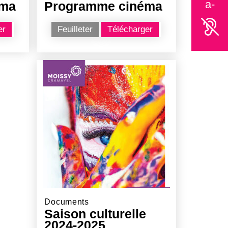
a-
éma
Programme cinéma
Accès à
er
Feuilleter
Télécharger
Documents
Saison culturelle
2024-2025